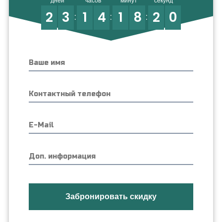
дней
часов
минут
секунд
2
3
1
4
1
8
1
9