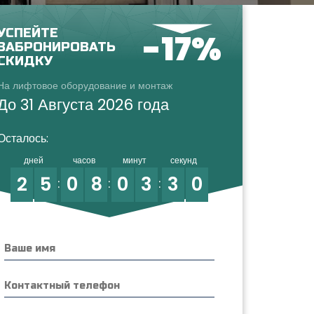
УСПЕЙТЕ
-17%
ЗАБРОНИРОВАТЬ
СКИДКУ
На лифтовое оборудование и монтаж
До 31 Августа 2026 года
Осталось:
дней
часов
минут
секунд
2
5
0
8
0
3
2
9