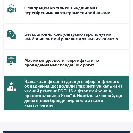
Співпрацюємо тільки з надійними і
перевіреними партнерами-виробниками
Безкоштовно консультуємо і пропонуємо
найбільш вигідні рішення для наших клієнтів
Маємо всі дозволи і сертифікати на
проведення найскладніших робіт
Наша кваліфікація і досвід в сфері ліфтового
обладнання, дозволили створити унікальний і
чесний рейтинг ТОП-15 ліфтових брендів,
представлених в Україні. Настільки чесний, що
деякі відомі бренди вирішили з нього
капітулювати