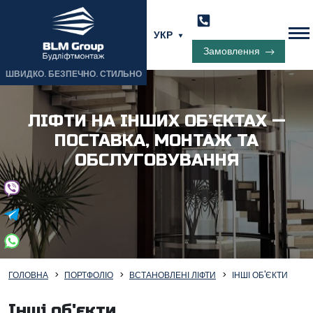
УКР
Замовлення
ШВИДКО. БЕЗПЕЧНО. СТИЛЬНО
ЛІФТИ НА ІНШИХ ОБ’ЄКТАХ —
ПОСТАВКА, МОНТАЖ ТА
ОБСЛУГОВУВАННЯ
ГОЛОВНА
ПОРТФОЛІО
ВСТАНОВЛЕНІ ЛІФТИ
ІНШІ ОБ'ЄКТИ
Інші об'єкти