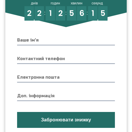
днів
годин
хвилин
секунд
2
2
1
2
5
6
1
4