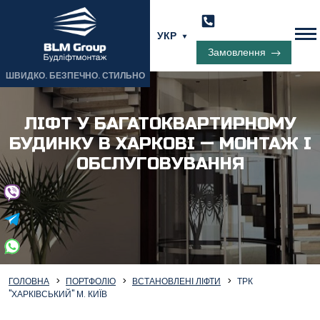
УКР
Замовлення
ШВИДКО. БЕЗПЕЧНО. СТИЛЬНО
ЛІФТ У БАГАТОКВАРТИРНОМУ
БУДИНКУ В ХАРКОВІ — МОНТАЖ І
ОБСЛУГОВУВАННЯ
ГОЛОВНА
ПОРТФОЛІО
ВСТАНОВЛЕНІ ЛІФТИ
ТРК
"ХАРКІВСЬКИЙ" М. КИЇВ