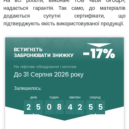
На всі роботи, виконані ТОВ «BLM Group»,
надається гарантія. Так само, до матеріалів
додаються супутні сертифікати, що
підтверджують якість використовуваної продукції.
-17%
ВСТИГНІТЬ
ЗАБРОНЮВАТИ ЗНИЖКУ
На ліфтове обладнання і монтаж
До 31 Серпня 2026 року
Залишилось:
днів
годин
хвилин
секунд
2
5
0
8
4
2
5
5