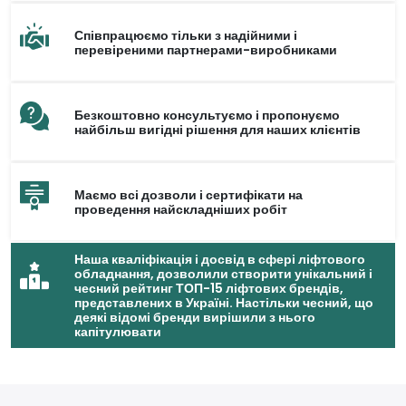
Співпрацюємо тільки з надійними і
перевіреними партнерами-виробниками
Безкоштовно консультуємо і пропонуємо
найбільш вигідні рішення для наших клієнтів
Маємо всі дозволи і сертифікати на
проведення найскладніших робіт
Наша кваліфікація і досвід в сфері ліфтового
обладнання, дозволили створити унікальний і
чесний рейтинг ТОП-15 ліфтових брендів,
представлених в Україні. Настільки чесний, що
деякі відомі бренди вирішили з нього
капітулювати