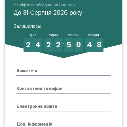
На ліфтове обладнання і монтаж
До 31 Серпня 2026 року
Залишилось:
днів
годин
хвилин
секунд
2
4
2
2
5
0
4
8