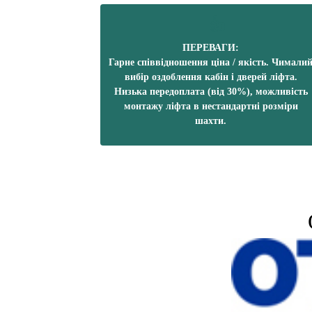
ПЕРЕВАГИ:
Гарне співвідношення ціна / якість. Чимали
вибір оздоблення кабін і дверей ліфта.
Низька передоплата (від 30%), можливість
монтажу ліфта в нестандартні розміри
шахти.