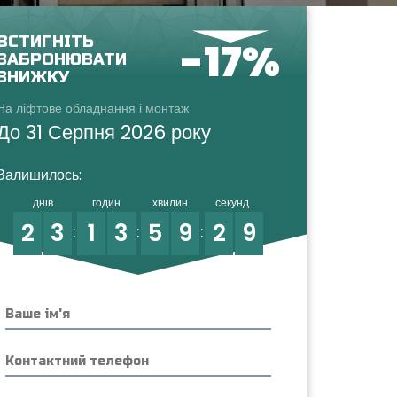
ВСТИГНІТЬ
-17%
ЗАБРОНЮВАТИ
ЗНИЖКУ
На ліфтове обладнання і монтаж
До 31 Серпня 2026 року
Залишилось:
днів
годин
хвилин
секунд
2
3
1
3
5
9
2
8